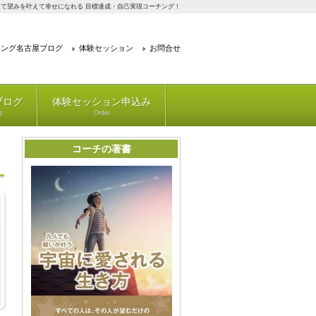
て望みを叶えて幸せになれる 目標達成・自己実現コーチング！
チング名古屋ブログ
体験セッション
お問合せ
ブログ
体験セッション申込み
g
Order
コーチの著書