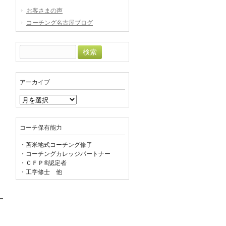
お客さまの声
コーチング名古屋ブログ
検
索:
アーカイブ
ア
ー
カ
イ
コーチ保有能力
ブ
・苫米地式コーチング修了
・コーチングカレッジパートナー
・ＣＦＰ®認定者
・工学修士 他