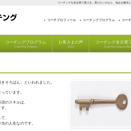
コーチングを名古屋で受ける、受けたいのなら 悩みを解決し
コーチプロフィール
コーチングプログラム
コー
コーチングプログラム
お客さまの声
コーチング名古屋
Coaching Program
Voice
Coaching Nagoya Blo
書きそろばん」といわれました。
なっています。
必須のスキルは、
ます。
して、
本当の人生なのです。