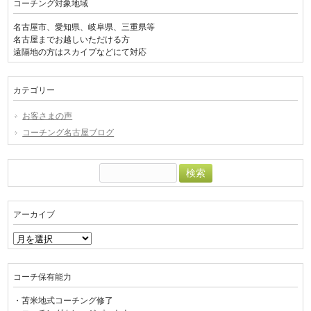
コーチング対象地域
名古屋市、愛知県、岐阜県、三重県等
名古屋までお越しいただける方
遠隔地の方はスカイプなどにて対応
カテゴリー
お客さまの声
コーチング名古屋ブログ
検
索:
アーカイブ
ア
ー
カ
イ
コーチ保有能力
ブ
・苫米地式コーチング修了