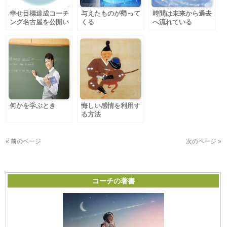
幸せ目標達成コーチ
与えたものが帰って
時間は未来から過去
ング名古屋を公開い
くる
へ流れている
たしました。
何かを学ぶとき
悔しい感情を利用す
る方法
« 前のページ
次のページ »
コーチの著書